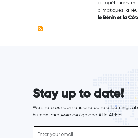
compétences en d
climatiques, a ré
le Bénin et la Côte
form_elements
Stay up to date!
We share our opinions and candid learnings abo
human-centered design and Al in Africa
inline-form
Email