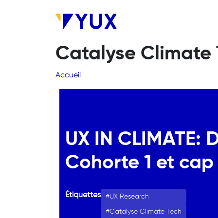
Aller au contenu principal
Catalyse Climate
Fil d'Ariane
Accueil
UX IN CLIMATE: De
Cohorte 1 et cap 
Étiquettes
UX Research
Catalyse Climate Tech