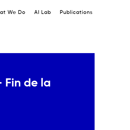
ipale
at We Do
AI Lab
Publications
 Fin de la